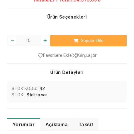
Havale/EFT Tutarı:
34.579,09 ₺
Ürün Seçenekleri
Sepete Ekle
Favorilere Ekle
Karşılaştır
Ürün Detayları
STOK KODU:
42
STOK:
Stokta var
Yorumlar
Açıklama
Taksit