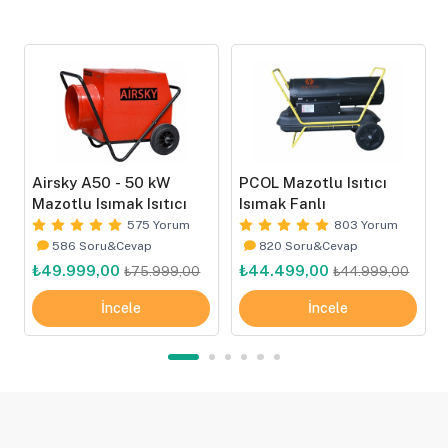
Airsky A50 - 50 kW
PCOL Mazotlu Isıtıcı
Mazotlu Isımak Isıtıcı
Isımak Fanlı
575 Yorum
803 Yorum
586 Soru&Cevap
820 Soru&Cevap
₺49.999,00
₺44.499,00
₺75.999,00
₺44.999,00
İncele
İncele