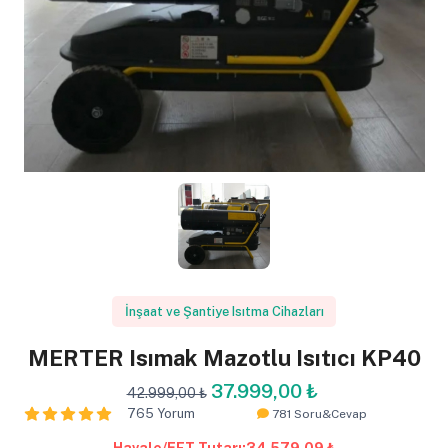
İnşaat ve Şantiye Isıtma Cihazları
MERTER Isımak Mazotlu Isıtıcı KP40
37.999,00 ₺
42.999,00 ₺
765 Yorum
781 Soru&Cevap