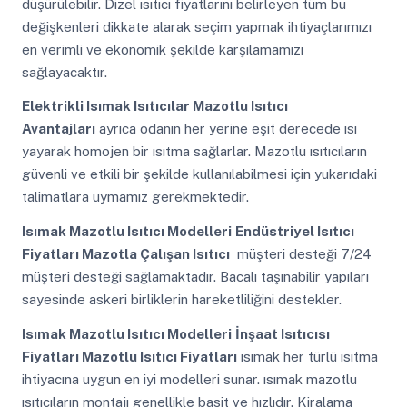
düşürülebilir. Dizel ısıtıcı fiyatlarını belirleyen tüm bu
değişkenleri dikkate alarak seçim yapmak ihtiyaçlarımızı
en verimli ve ekonomik şekilde karşılamamızı
sağlayacaktır.
Elektrikli Isımak Isıtıcılar Mazotlu Isıtıcı
Avantajları
ayrıca odanın her yerine eşit derecede ısı
yayarak homojen bir ısıtma sağlarlar. Mazotlu ısıtıcıların
güvenli ve etkili bir şekilde kullanılabilmesi için yukarıdaki
talimatlara uymamız gerekmektedir.
Isımak Mazotlu Isıtıcı Modelleri
Endüstriyel Isıtıcı
Fiyatları Mazotla Çalışan Isıtıcı
müşteri desteği 7/24
müşteri desteği sağlamaktadır. Bacalı taşınabilir yapıları
sayesinde askeri birliklerin hareketliliğini destekler.
Isımak Mazotlu Isıtıcı Modelleri
İnşaat Isıtıcısı
Fiyatları Mazotlu Isıtıcı Fiyatları
ısımak her türlü ısıtma
ihtiyacına uygun en iyi modelleri sunar. ısımak mazotlu
ısıtıcıların montajı genellikle basit ve hızlıdır. Kiralama