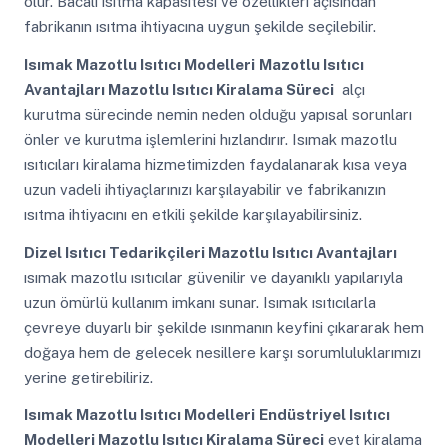
olur. Bacalı ısıtma kapasitesi ve özellikleri açısından
fabrikanın ısıtma ihtiyacına uygun şekilde seçilebilir.
Isımak Mazotlu Isıtıcı Modelleri
Mazotlu Isıtıcı
Avantajları Mazotlu Isıtıcı Kiralama Süreci
alçı
kurutma sürecinde nemin neden olduğu yapısal sorunları
önler ve kurutma işlemlerini hızlandırır. Isımak mazotlu
ısıtıcıları kiralama hizmetimizden faydalanarak kısa veya
uzun vadeli ihtiyaçlarınızı karşılayabilir ve fabrikanızın
ısıtma ihtiyacını en etkili şekilde karşılayabilirsiniz.
Dizel Isıtıcı Tedarikçileri Mazotlu Isıtıcı Avantajları
ısımak mazotlu ısıtıcılar güvenilir ve dayanıklı yapılarıyla
uzun ömürlü kullanım imkanı sunar. Isımak ısıtıcılarla
çevreye duyarlı bir şekilde ısınmanın keyfini çıkararak hem
doğaya hem de gelecek nesillere karşı sorumluluklarımızı
yerine getirebiliriz.
Isımak Mazotlu Isıtıcı Modelleri
Endüstriyel Isıtıcı
Modelleri Mazotlu Isıtıcı Kiralama Süreci
evet kiralama