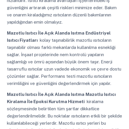
hızlandırır. Isıtıcı kiralama avantajları işyerlerindeki iş
güvenliğini artırarak çeşitli riskleri minimize eder. Bakım
ve onarım kiraladığımız ısıtıcıların düzenli bakımlarının
yapıldığından emin olmalıyız.
Mazotlu Isıtıcı İle Açık Alanda Isıtma
Endüstriyel
Isıtıcı Fiyatları
kolay taşınabilirlik mazotlu ısıtıcıların
taşınabilir olması farklı mekanlarda kullanılma esnekliği
sağlar. İnşaat projelerinde nem kontrolü yapıların
sağlamlığı ve ömrü açısından büyük önem taşır. Enerji
tasarruflu ısıtıcılar uzun vadede ekonomik ve çevre dostu
çözümler sağlar. Performans testi mazotlu ısıtıcıların
verimliliğini ve güvenliğini değerlendirmek için yapılır.
Mazotlu Isıtıcı İle Açık Alanda Isıtma
Mazotlu Isıtıcı
Kiralama İle Epoksi Kurutma Hizmeti
kiralama
sözleşmesinde belirtilen tüm şartlar dikkatlice
değerlendirilmelidir. Bu noktalar ısıtıcıların etkili bir şekilde
kullanılabileceği yerlerdir. Mazotlu ısıtıcı yerleri bu