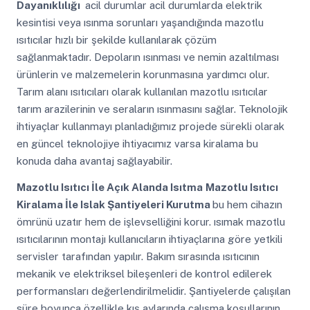
Dayanıklılığı
acil durumlar acil durumlarda elektrik
kesintisi veya ısınma sorunları yaşandığında mazotlu
ısıtıcılar hızlı bir şekilde kullanılarak çözüm
sağlanmaktadır. Depoların ısınması ve nemin azaltılması
ürünlerin ve malzemelerin korunmasına yardımcı olur.
Tarım alanı ısıtıcıları olarak kullanılan mazotlu ısıtıcılar
tarım arazilerinin ve seraların ısınmasını sağlar. Teknolojik
ihtiyaçlar kullanmayı planladığımız projede sürekli olarak
en güncel teknolojiye ihtiyacımız varsa kiralama bu
konuda daha avantaj sağlayabilir.
Mazotlu Isıtıcı İle Açık Alanda Isıtma
Mazotlu Isıtıcı
Kiralama İle Islak Şantiyeleri Kurutma
bu hem cihazın
ömrünü uzatır hem de işlevselliğini korur. ısımak mazotlu
ısıtıcılarının montajı kullanıcıların ihtiyaçlarına göre yetkili
servisler tarafından yapılır. Bakım sırasında ısıtıcının
mekanik ve elektriksel bileşenleri de kontrol edilerek
performansları değerlendirilmelidir. Şantiyelerde çalışılan
süre boyunca özellikle kış aylarında çalışma koşullarının