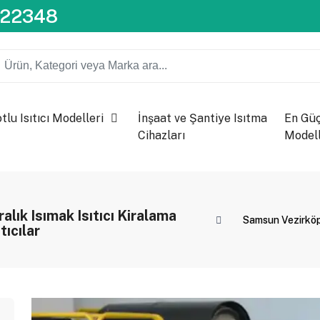
722348
lu Isıtıcı Modelleri
İnşaat ve Şantiye Isıtma
En Güçl
Cihazları
Modell
alık Isımak Isıtıcı Kiralama
Samsun Vezirköprü
tıcılar