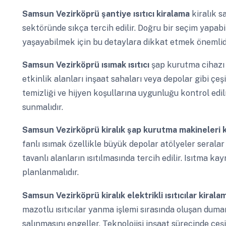
Samsun Vezirköprü
şantiye ısıtıcı kiralama
kiralık sa
sektöründe sıkça tercih edilir. Doğru bir seçim yapab
yaşayabilmek için bu detaylara dikkat etmek önemlidi
Samsun Vezirköprü
ısımak ısıtıcı
şap kurutma cihazı
etkinlik alanları inşaat sahaları veya depolar gibi çeşi
temizliği ve hijyen koşullarına uygunluğu kontrol edil
sunmalıdır.
Samsun Vezirköprü
kiralık şap kurutma makineleri 
fanlı ısımak özellikle büyük depolar atölyeler seralar
tavanlı alanların ısıtılmasında tercih edilir. Isıtma k
planlanmalıdır.
Samsun Vezirköprü
kiralık elektrikli ısıtıcılar kiral
mazotlu ısıtıcılar yanma işlemi sırasında oluşan duman
salınmasını engeller. Teknolojisi inşaat sürecinde çeşi