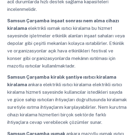
acil durumlarda hızlı destek sağlama kapasiteleri
incelenmelidir.
Samsun Çarşamba
inşaat sonrası nem alma cihazı
kiralama
elektrikli ısımak ısıtıcı kiralama bu hizmet
sayesinde işletmeler etkinlik alanları inşaat sahaları veya
depolar gibi çeşitli mekanları kolayca ısıtabilirler. Etkinlik
ve organizasyonlar açık hava etkinlikleri festival ve
konser gibi organizasyonlarda mekânın ısıtılması için
mazotlu ısıtıcılar kullanılmaktadır.
Samsun Çarşamba
kiralık şantiye ısıtıcı kiralama
kiralama
ankara elektrikli ısıtıcı kiralama elektrikli ısıtıcı
kiralama hizmeti sayesinde kullanıcılar istedikleri sayıda
ve güce sahip ısıtıcıları ihtiyaçları doğrultusunda kiralamak
suretiyle ısıtma ihtiyaçlarını karşılayabilirler. Nem kurutma
cihazı kiralama hizmetleri birçok sektörde farklı
ihtiyaçlara cevap verebilecek çözümler sunar.
Samsun Çarşamba
ısımak
ankara mazotlu ısımak ısıtıcı