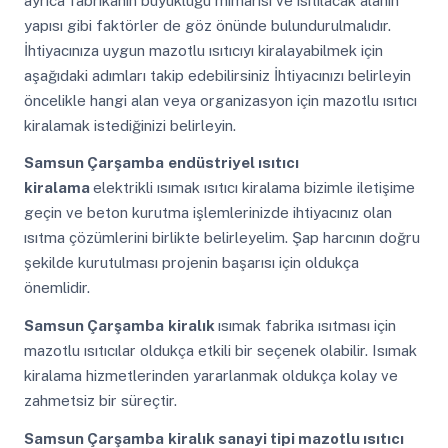
ayrıca fabrikanın büyüklüğü mimarisi ve ısıtılacak alanın
yapısı gibi faktörler de göz önünde bulundurulmalıdır.
İhtiyacınıza uygun mazotlu ısıtıcıyı kiralayabilmek için
aşağıdaki adımları takip edebilirsiniz İhtiyacınızı belirleyin
öncelikle hangi alan veya organizasyon için mazotlu ısıtıcı
kiralamak istediğinizi belirleyin.
Samsun Çarşamba
endüstriyel ısıtıcı
kiralama
elektrikli ısımak ısıtıcı kiralama bizimle iletişime
geçin ve beton kurutma işlemlerinizde ihtiyacınız olan
ısıtma çözümlerini birlikte belirleyelim. Şap harcının doğru
şekilde kurutulması projenin başarısı için oldukça
önemlidir.
Samsun Çarşamba
kiralık
ısımak fabrika ısıtması için
mazotlu ısıtıcılar oldukça etkili bir seçenek olabilir. Isımak
kiralama hizmetlerinden yararlanmak oldukça kolay ve
zahmetsiz bir süreçtir.
Samsun Çarşamba
kiralık sanayi tipi mazotlu ısıtıcı