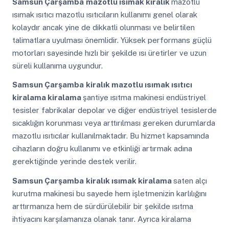
Samsun Çarşamba
mazotlu ısımak kiralık
mazotlu
ısımak ısıtıcı mazotlu ısıtıcıların kullanımı genel olarak
kolaydır ancak yine de dikkatli olunması ve belirtilen
talimatlara uyulması önemlidir. Yüksek performans güçlü
motorları sayesinde hızlı bir şekilde ısı üretirler ve uzun
süreli kullanıma uygundur.
Samsun Çarşamba
kiralık mazotlu ısımak ısıtıcı
kiralama kiralama
şantiye ısıtma makinesi endüstriyel
tesisler fabrikalar depolar ve diğer endüstriyel tesislerde
sıcaklığın korunması veya arttırılması gereken durumlarda
mazotlu ısıtıcılar kullanılmaktadır. Bu hizmet kapsamında
cihazların doğru kullanımı ve etkinliği artırmak adına
gerektiğinde yerinde destek verilir.
Samsun Çarşamba
kiralık ısımak kiralama
saten alçı
kurutma makinesi bu sayede hem işletmenizin karlılığını
arttırmanıza hem de sürdürülebilir bir şekilde ısıtma
ihtiyacını karşılamanıza olanak tanır. Ayrıca kiralama