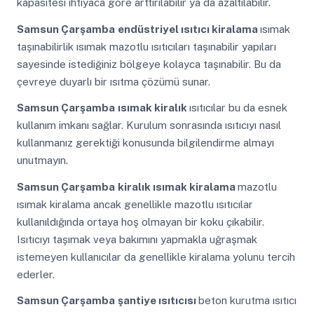
kapasitesi ihtiyaca göre arttırılabilir ya da azaltılabilir.
Samsun Çarşamba
endüstriyel ısıtıcı kiralama
ısımak
taşınabilirlik ısımak mazotlu ısıtıcıları taşınabilir yapıları
sayesinde istediğiniz bölgeye kolayca taşınabilir. Bu da
çevreye duyarlı bir ısıtma çözümü sunar.
Samsun Çarşamba
ısımak kiralık
ısıtıcılar bu da esnek
kullanım imkanı sağlar. Kurulum sonrasında ısıtıcıyı nasıl
kullanmanız gerektiği konusunda bilgilendirme almayı
unutmayın.
Samsun Çarşamba
kiralık ısımak kiralama
mazotlu
ısımak kiralama ancak genellikle mazotlu ısıtıcılar
kullanıldığında ortaya hoş olmayan bir koku çıkabilir.
Isıtıcıyı taşımak veya bakımını yapmakla uğraşmak
istemeyen kullanıcılar da genellikle kiralama yolunu tercih
ederler.
Samsun Çarşamba
şantiye ısıtıcısı
beton kurutma ısıtıcı