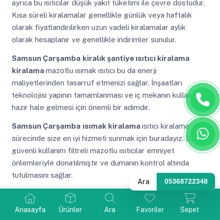
ayrıca bu ısıtıcılar düşük yakıt tüketimi ile çevre dostudur.
Kısa süreli kiralamalar genellikle günlük veya haftalık
olarak fiyatlandırılırken uzun vadeli kiralamalar aylık
olarak hesaplanır ve genellikle indirimler sunulur.
Samsun Çarşamba
kiralık şantiye ısıtıcı kiralama
kiralama
mazotlu ısımak ısıtıcı bu da enerji
maliyetlerinden tasarruf etmenizi sağlar. İnşaatları
teknolojisi yapının tamamlanması ve iç mekanın kullanıma
hazır hale gelmesi için önemli bir adımdır.
Samsun Çarşamba
ısımak kiralama
ısıtıcı kiralama
sürecinde size en iyi hizmeti sunmak için buradayız. Daha
güvenli kullanım filtreli mazotlu ısıtıcılar emniyet
önlemleriyle donatılmıştır ve dumanın kontrol altında
tutulmasını sağlar.
Ara
05368722348
Samsun Çarşamba
kiralık mazotlu ısıtıcı
mazotlu ısıtıcı
kiralama işte webasto araç içi dizel ısıtıcıların sunduğu
Anasayfa
Ürünler
Ara
Favoriler
Sepet
faydalar soğuk havalarda aracınızın motorunu