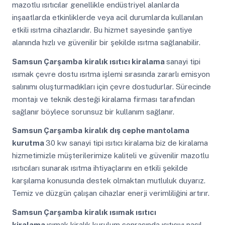
mazotlu ısıtıcılar genellikle endüstriyel alanlarda
inşaatlarda etkinliklerde veya acil durumlarda kullanılan
etkili ısıtma cihazlarıdır. Bu hizmet sayesinde şantiye
alanında hızlı ve güvenilir bir şekilde ısıtma sağlanabilir.
Samsun Çarşamba
kiralık ısıtıcı kiralama
sanayi tipi
ısımak çevre dostu ısıtma işlemi sırasında zararlı emisyon
salınımı oluşturmadıkları için çevre dostudurlar. Sürecinde
montajı ve teknik desteği kiralama firması tarafından
sağlanır böylece sorunsuz bir kullanım sağlanır.
Samsun Çarşamba
kiralık dış cephe mantolama
kurutma
30 kw sanayi tipi ısıtıcı kiralama biz de kiralama
hizmetimizle müşterilerimize kaliteli ve güvenilir mazotlu
ısıtıcıları sunarak ısıtma ihtiyaçlarını en etkili şekilde
karşılama konusunda destek olmaktan mutluluk duyarız.
Temiz ve düzgün çalışan cihazlar enerji verimliliğini artırır.
Samsun Çarşamba
kiralık ısımak ısıtıcı
kiralama
ısımak kiralık kurulum sonrasında ısıtıcıyı nasıl