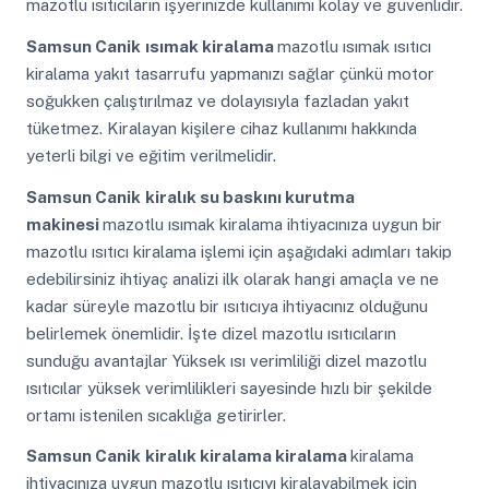
mazotlu ısıtıcıların işyerinizde kullanımı kolay ve güvenlidir.
Samsun Canik
ısımak kiralama
mazotlu ısımak ısıtıcı
kiralama yakıt tasarrufu yapmanızı sağlar çünkü motor
soğukken çalıştırılmaz ve dolayısıyla fazladan yakıt
tüketmez. Kiralayan kişilere cihaz kullanımı hakkında
yeterli bilgi ve eğitim verilmelidir.
Samsun Canik
kiralık su baskını kurutma
makinesi
mazotlu ısımak kiralama ihtiyacınıza uygun bir
mazotlu ısıtıcı kiralama işlemi için aşağıdaki adımları takip
edebilirsiniz ihtiyaç analizi ilk olarak hangi amaçla ve ne
kadar süreyle mazotlu bir ısıtıcıya ihtiyacınız olduğunu
belirlemek önemlidir. İşte dizel mazotlu ısıtıcıların
sunduğu avantajlar Yüksek ısı verimliliği dizel mazotlu
ısıtıcılar yüksek verimlilikleri sayesinde hızlı bir şekilde
ortamı istenilen sıcaklığa getirirler.
Samsun Canik
kiralık kiralama kiralama
kiralama
ihtiyacınıza uygun mazotlu ısıtıcıyı kiralayabilmek için