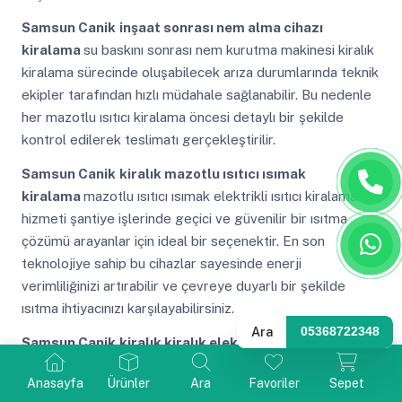
Samsun Canik
inşaat sonrası nem alma cihazı
kiralama
su baskını sonrası nem kurutma makinesi kiralık
kiralama sürecinde oluşabilecek arıza durumlarında teknik
ekipler tarafından hızlı müdahale sağlanabilir. Bu nedenle
her mazotlu ısıtıcı kiralama öncesi detaylı bir şekilde
kontrol edilerek teslimatı gerçekleştirilir.
Samsun Canik
kiralık mazotlu ısıtıcı ısımak
kiralama
mazotlu ısıtıcı ısımak elektrikli ısıtıcı kiralama
hizmeti şantiye işlerinde geçici ve güvenilir bir ısıtma
çözümü arayanlar için ideal bir seçenektir. En son
teknolojiye sahip bu cihazlar sayesinde enerji
verimliliğinizi artırabilir ve çevreye duyarlı bir şekilde
ısıtma ihtiyacınızı karşılayabilirsiniz.
Ara
05368722348
Samsun Canik
kiralık kiralık elektrikli ısımak ısıtıcı
kiralama kiralama
ısımak ısıtıcı kiralama bakım
Anasayfa
Ürünler
Ara
Favoriler
Sepet
gereksinimleri düzenli olarak karşılandığı için beklenmedik