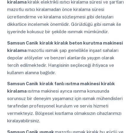
kiralama
kiralık elektrikli ısıtıcı kiralama süresi ve şartları
mazotlu ısıtıcı kiralamadan önce kiralama süresi
ücretlendirme ve kiralama sözleşmesi gibi detayları
dikkatlice incelemek önemlidir. Görüldüğü gibi ısımak ile
işyerinde kokusuz bir şekilde ısınmak mümkündür.
Samsun Canik
kiralık kiralık beton kurutma makinesi
kiralama
mazotlu ısımak şap genellikle inşaat sahaları
depolar atölyeler ve benzeri alanlarda yaygın olarak
tercih edilmektedir. Hangisinin seçileceği ihtiyaca ve
kullanım alanına bağlıdır.
Samsun Canik
kiralık fanlı ısıtma makinesi kiralık
kiralama
ısıtma makinesi ayrıca ısınma konusunda
sorunsuz bir deneyim yaşamanız için ısımak mühendisleri
tarafından profesyonel kurulum ve servis hizmeti
vermekteyiz. Bölgesel kısıtlama olmaksızın cihazlarımızı
kiralayabilirsiniz.
Samsun Canik
ısımak
mazotlu ısımak kiralık bu güçlü ve