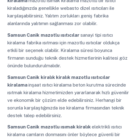
kiralama
mazotlu ısımak kiralama mazotlu bir ısıtıcı
kiraladığınızda genellikle webasto dizel ısıtıcıları ile
karşılaşabilirsiniz. Yalıtım zorlukları geniş fabrika
alanlarında yalıtımın sağlanması zor olabilir.
Samsun Canik
mazotlu ısıtıcılar
sanayi tipi ısıtıcı
kiralama fabrika ısıtması için mazotlu ısıtıcılar oldukça
etkili bir seçenek olabilir. Kiralama süresi boyunca
firmanın sunduğu teknik destek hizmetlerinin kalitesi göz
önünde bulundurulmalıdır.
Samsun Canik
kiralık kiralık mazotlu ısıtıcılar
kiralama
inşaat ısıtıcı kiralama beton kurutma sürecinde
ısıtmak kiralama hizmetimizden yararlanarak hızlı güvenilir
ve ekonomik bir çözüm elde edebilirsiniz. Herhangi bir
sorunla karşılaştığınızda ise kiralama firmasından teknik
destek talep edebilirsiniz.
Samsun Canik
mazotlu ısımak kiralık
elektrikli ısıtıcı
kiralama camların donmasını önler böylece güvenli bir