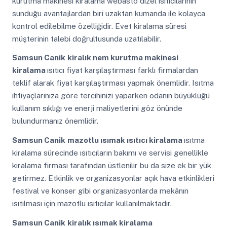
kurutma makinesi kiralama webasto dizel ısıtıcılarının
sunduğu avantajlardan biri uzaktan kumanda ile kolayca
kontrol edilebilme özelliğidir. Evet kiralama süresi
müşterinin talebi doğrultusunda uzatılabilir.
Samsun Canik
kiralık nem kurutma makinesi
kiralama
ısıtıcı fiyat karşılaştırması farklı firmalardan
teklif alarak fiyat karşılaştırması yapmak önemlidir. Isıtma
ihtiyaçlarınıza göre tercihinizi yaparken odanın büyüklüğü
kullanım sıklığı ve enerji maliyetlerini göz önünde
bulundurmanız önemlidir.
Samsun Canik
mazotlu ısımak ısıtıcı kiralama
ısıtma
kiralama sürecinde ısıtıcıların bakımı ve servisi genellikle
kiralama firması tarafından üstlenilir bu da size ek bir yük
getirmez. Etkinlik ve organizasyonlar açık hava etkinlikleri
festival ve konser gibi organizasyonlarda mekânın
ısıtılması için mazotlu ısıtıcılar kullanılmaktadır.
Samsun Canik
kiralık ısımak kiralama