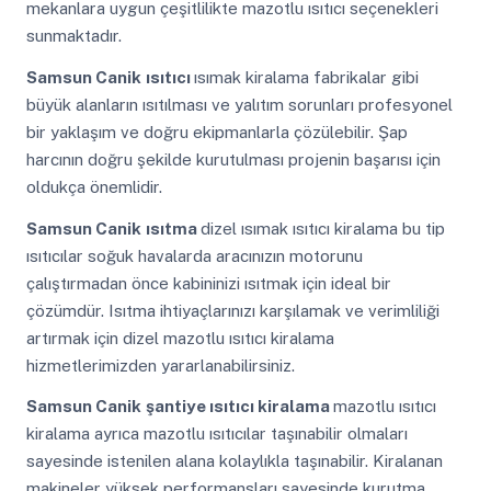
mekanlara uygun çeşitlilikte mazotlu ısıtıcı seçenekleri
sunmaktadır.
Samsun Canik
ısıtıcı
ısımak kiralama fabrikalar gibi
büyük alanların ısıtılması ve yalıtım sorunları profesyonel
bir yaklaşım ve doğru ekipmanlarla çözülebilir. Şap
harcının doğru şekilde kurutulması projenin başarısı için
oldukça önemlidir.
Samsun Canik
ısıtma
dizel ısımak ısıtıcı kiralama bu tip
ısıtıcılar soğuk havalarda aracınızın motorunu
çalıştırmadan önce kabininizi ısıtmak için ideal bir
çözümdür. Isıtma ihtiyaçlarınızı karşılamak ve verimliliği
artırmak için dizel mazotlu ısıtıcı kiralama
hizmetlerimizden yararlanabilirsiniz.
Samsun Canik
şantiye ısıtıcı kiralama
mazotlu ısıtıcı
kiralama ayrıca mazotlu ısıtıcılar taşınabilir olmaları
sayesinde istenilen alana kolaylıkla taşınabilir. Kiralanan
makineler yüksek performansları sayesinde kurutma