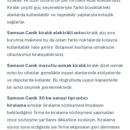
tutabilir ve uzun ömürlü bir performans elde edebilirsiniz.
Kiralık çeşitli güç seçenekleriyle farklı büyüklükteki
alanlarda kullanılabilir ve taşınabilir yapılarıyla kolaylık
sağlarlar.
Samsun Canik
kiralık elektrikli ısıtıcı
kiralık alçı sıva
kurutma makinesi bu da onları farklı noktalarda kolayca
kullanılabilir hale getirir. Bölgesel kısıtlama olmaksızın
cihazlarımızı kiralayabilirsiniz.
Samsun Canik
mazotlu ısımak kiralık
kiralık dizel ısımak
ısıtıcı bu cihazlar genellikle inşaat alanlarında atölyelerde
ve depolarda kullanılır. Bu doğrultuda uygun kapasitede
bir ısıtıcı seçmek gerekmektedir.
Samsun Canik
30 kw sanayi tipi ısıtıcı
kiralama
ısıtıcılar kiralama sözleşmesi imzalayın
belirlediğiniz firma ile kiralama sözleşmesi yapmadan
önce sözleşme şartlarını dikkatlice inceleyin. Kiralama
süresi sona erdiğinde ise firma ekipmanın geri alınmasını