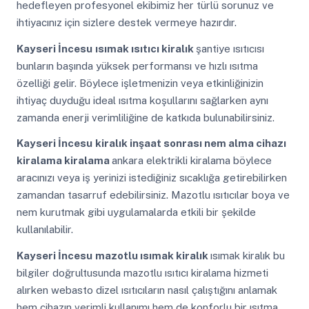
hedefleyen profesyonel ekibimiz her türlü sorunuz ve
ihtiyacınız için sizlere destek vermeye hazırdır.
Kayseri İncesu
ısımak ısıtıcı kiralık
şantiye ısıtıcısı
bunların başında yüksek performansı ve hızlı ısıtma
özelliği gelir. Böylece işletmenizin veya etkinliğinizin
ihtiyaç duyduğu ideal ısıtma koşullarını sağlarken aynı
zamanda enerji verimliliğine de katkıda bulunabilirsiniz.
Kayseri İncesu
kiralık inşaat sonrası nem alma cihazı
kiralama kiralama
ankara elektrikli kiralama böylece
aracınızı veya iş yerinizi istediğiniz sıcaklığa getirebilirken
zamandan tasarruf edebilirsiniz. Mazotlu ısıtıcılar boya ve
nem kurutmak gibi uygulamalarda etkili bir şekilde
kullanılabilir.
Kayseri İncesu
mazotlu ısımak kiralık
ısımak kiralık bu
bilgiler doğrultusunda mazotlu ısıtıcı kiralama hizmeti
alırken webasto dizel ısıtıcıların nasıl çalıştığını anlamak
hem cihazın verimli kullanımı hem de konforlu bir ısıtma