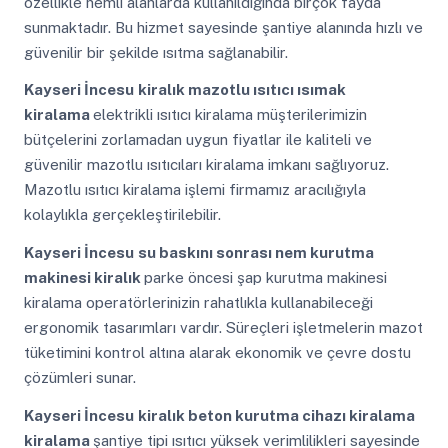
özellikle nemli alanlarda kullanıldığında birçok fayda
sunmaktadır. Bu hizmet sayesinde şantiye alanında hızlı ve
güvenilir bir şekilde ısıtma sağlanabilir.
Kayseri İncesu
kiralık mazotlu ısıtıcı ısımak
kiralama
elektrikli ısıtıcı kiralama müşterilerimizin
bütçelerini zorlamadan uygun fiyatlar ile kaliteli ve
güvenilir mazotlu ısıtıcıları kiralama imkanı sağlıyoruz.
Mazotlu ısıtıcı kiralama işlemi firmamız aracılığıyla
kolaylıkla gerçekleştirilebilir.
Kayseri İncesu
su baskını sonrası nem kurutma
makinesi kiralık
parke öncesi şap kurutma makinesi
kiralama operatörlerinizin rahatlıkla kullanabileceği
ergonomik tasarımları vardır. Süreçleri işletmelerin mazot
tüketimini kontrol altına alarak ekonomik ve çevre dostu
çözümleri sunar.
Kayseri İncesu
kiralık beton kurutma cihazı kiralama
kiralama
şantiye tipi ısıtıcı yüksek verimlilikleri sayesinde