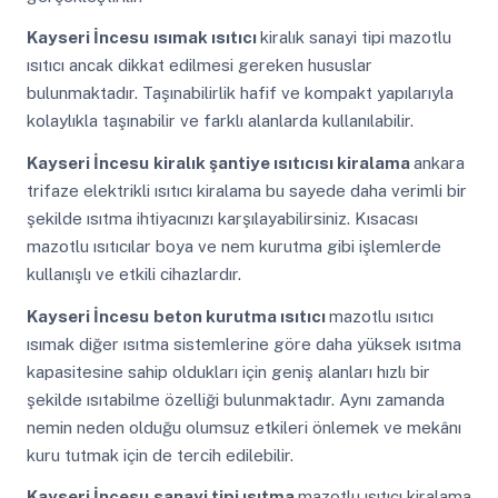
Kayseri İncesu
ısımak ısıtıcı
kiralık sanayi tipi mazotlu
ısıtıcı ancak dikkat edilmesi gereken hususlar
bulunmaktadır. Taşınabilirlik hafif ve kompakt yapılarıyla
kolaylıkla taşınabilir ve farklı alanlarda kullanılabilir.
Kayseri İncesu
kiralık şantiye ısıtıcısı kiralama
ankara
trifaze elektrikli ısıtıcı kiralama bu sayede daha verimli bir
şekilde ısıtma ihtiyacınızı karşılayabilirsiniz. Kısacası
mazotlu ısıtıcılar boya ve nem kurutma gibi işlemlerde
kullanışlı ve etkili cihazlardır.
Kayseri İncesu
beton kurutma ısıtıcı
mazotlu ısıtıcı
ısımak diğer ısıtma sistemlerine göre daha yüksek ısıtma
kapasitesine sahip oldukları için geniş alanları hızlı bir
şekilde ısıtabilme özelliği bulunmaktadır. Aynı zamanda
nemin neden olduğu olumsuz etkileri önlemek ve mekânı
kuru tutmak için de tercih edilebilir.
Kayseri İncesu
sanayi tipi ısıtma
mazotlu ısıtıcı kiralama