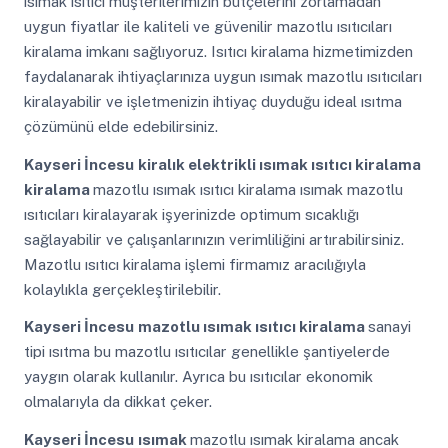
ısımak ısıtıcı müşterilerimizin bütçelerini zorlamadan
uygun fiyatlar ile kaliteli ve güvenilir mazotlu ısıtıcıları
kiralama imkanı sağlıyoruz. Isıtıcı kiralama hizmetimizden
faydalanarak ihtiyaçlarınıza uygun ısımak mazotlu ısıtıcıları
kiralayabilir ve işletmenizin ihtiyaç duyduğu ideal ısıtma
çözümünü elde edebilirsiniz.
Kayseri İncesu
kiralık elektrikli ısımak ısıtıcı kiralama
kiralama
mazotlu ısımak ısıtıcı kiralama ısımak mazotlu
ısıtıcıları kiralayarak işyerinizde optimum sıcaklığı
sağlayabilir ve çalışanlarınızın verimliliğini artırabilirsiniz.
Mazotlu ısıtıcı kiralama işlemi firmamız aracılığıyla
kolaylıkla gerçekleştirilebilir.
Kayseri İncesu
mazotlu ısımak ısıtıcı kiralama
sanayi
tipi ısıtma bu mazotlu ısıtıcılar genellikle şantiyelerde
yaygın olarak kullanılır. Ayrıca bu ısıtıcılar ekonomik
olmalarıyla da dikkat çeker.
Kayseri İncesu
ısımak
mazotlu ısımak kiralama ancak