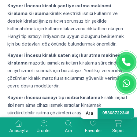
Kayseri İncesu
kiralık şantiye ısıtma makinesi
kiralama kiralama
kiralık elektrikli ısıtıcı kullanım ve
destek kiraladığınız ısıtıcıyı sorunsuz bir şekilde
kullanabilmek için kullanım kılavuzunu dikkatlice okuyun.
Hangi tip ısıtıcıyı ihtiyacınıza uygun olduğunu belirlemek
için bu detayları göz önünde bulundurmak önemlidir.
Kayseri İncesu
kiralık saten alçı kurutma makinesi
kiralama
mazotlu ısımak ısıtıcıları kiralama sürecinde size
en iyi hizmeti sunmak için buradayız. Yenilikçi ve verimli
çözümler kiralık mazotlu ısıtıcılarımız güvenilir verimli ve
çevre dostu modellerdir.
Kayseri İncesu
sanayi tipi ısıtıcı kiralama
kiralık inşaat
tipi nem alma cihazı ısımak ısıtıcılar kiralamak
sürdürülebilir ısıtma çözümleri arayanlar için ideal bir
Ara
05368722348
seçenektir. Mazotlu ısıtıcı kiralama hizmetlerinden
faydalanmadan önce ısımak kavramını anlamak önemlidir.
Anasayfa
Ürünler
Ara
Favoriler
Sepet