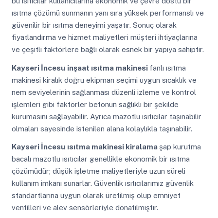
bu ısıtıcılar kullanıcılarına ekonomik ve çevre dostu bir
ısıtma çözümü sunmanın yanı sıra yüksek performanslı ve
güvenilir bir ısıtma deneyimi yaşatır. Sonuç olarak
fiyatlandırma ve hizmet maliyetleri müşteri ihtiyaçlarına
ve çeşitli faktörlere bağlı olarak esnek bir yapıya sahiptir.
Kayseri İncesu
inşaat ısıtma makinesi
fanlı ısıtma
makinesi kiralık doğru ekipman seçimi uygun sıcaklık ve
nem seviyelerinin sağlanması düzenli izleme ve kontrol
işlemleri gibi faktörler betonun sağlıklı bir şekilde
kurumasını sağlayabilir. Ayrıca mazotlu ısıtıcılar taşınabilir
olmaları sayesinde istenilen alana kolaylıkla taşınabilir.
Kayseri İncesu
ısıtma makinesi kiralama
şap kurutma
bacalı mazotlu ısıtıcılar genellikle ekonomik bir ısıtma
çözümüdür; düşük işletme maliyetleriyle uzun süreli
kullanım imkanı sunarlar. Güvenlik ısıtıcılarımız güvenlik
standartlarına uygun olarak üretilmiş olup emniyet
ventilleri ve alev sensörleriyle donatılmıştır.