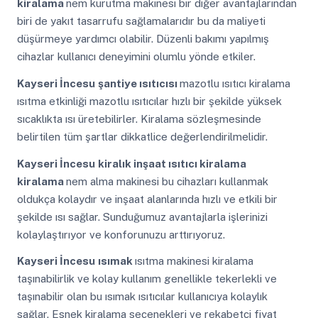
kiralama
nem kurutma makinesi bir diğer avantajlarından
biri de yakıt tasarrufu sağlamalarıdır bu da maliyeti
düşürmeye yardımcı olabilir. Düzenli bakımı yapılmış
cihazlar kullanıcı deneyimini olumlu yönde etkiler.
Kayseri İncesu
şantiye ısıtıcısı
mazotlu ısıtıcı kiralama
ısıtma etkinliği mazotlu ısıtıcılar hızlı bir şekilde yüksek
sıcaklıkta ısı üretebilirler. Kiralama sözleşmesinde
belirtilen tüm şartlar dikkatlice değerlendirilmelidir.
Kayseri İncesu
kiralık inşaat ısıtıcı kiralama
kiralama
nem alma makinesi bu cihazları kullanmak
oldukça kolaydır ve inşaat alanlarında hızlı ve etkili bir
şekilde ısı sağlar. Sunduğumuz avantajlarla işlerinizi
kolaylaştırıyor ve konforunuzu arttırıyoruz.
Kayseri İncesu
ısımak
ısıtma makinesi kiralama
taşınabilirlik ve kolay kullanım genellikle tekerlekli ve
taşınabilir olan bu ısımak ısıtıcılar kullanıcıya kolaylık
sağlar. Esnek kiralama seçenekleri ve rekabetçi fiyat