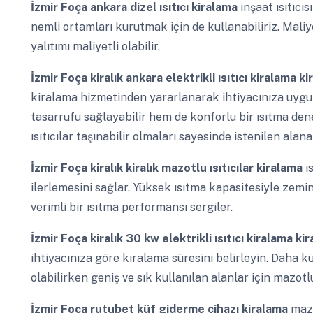
İzmir Foça
ankara dizel ısıtıcı kiralama
inşaat ısıtıcı
nemli ortamları kurutmak için de kullanabiliriz. Maliye
yalıtımı maliyetli olabilir.
İzmir Foça
kiralık ankara elektrikli ısıtıcı kiralama k
kiralama hizmetinden yararlanarak ihtiyacınıza uygun 
tasarrufu sağlayabilir hem de konforlu bir ısıtma den
ısıtıcılar taşınabilir olmaları sayesinde istenilen alana
İzmir Foça
kiralık kiralık mazotlu ısıtıcılar kiralama
ı
ilerlemesini sağlar. Yüksek ısıtma kapasitesiyle zemin
verimli bir ısıtma performansı sergiler.
İzmir Foça
kiralık 30 kw elektrikli ısıtıcı kiralama k
ihtiyacınıza göre kiralama süresini belirleyin. Daha küçü
olabilirken geniş ve sık kullanılan alanlar için mazotlu
İzmir Foça
rutubet küf giderme cihazı kiralama
mazo