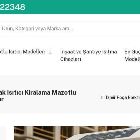
722348
lu Isıtıcı Modelleri
İnşaat ve Şantiye Isıtma
En Güçl
Cihazları
Modell
mak Isıtıcı Kiralama Mazotlu
İzmir Foça Elektri
ar