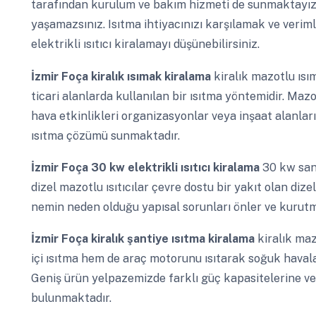
tarafından kurulum ve bakım hizmeti de sunmaktayız 
yaşamazsınız. Isıtma ihtiyacınızı karşılamak ve verim
elektrikli ısıtıcı kiralamayı düşünebilirsiniz.
İzmir Foça
kiralık ısımak kiralama
kiralık mazotlu ısı
ticari alanlarda kullanılan bir ısıtma yöntemidir. Mazo
hava etkinlikleri organizasyonlar veya inşaat alanları
ısıtma çözümü sunmaktadır.
İzmir Foça
30 kw elektrikli ısıtıcı kiralama
30 kw sana
dizel mazotlu ısıtıcılar çevre dostu bir yakıt olan diz
nemin neden olduğu yapısal sorunları önler ve kurutma 
İzmir Foça
kiralık şantiye ısıtma kiralama
kiralık maz
içi ısıtma hem de araç motorunu ısıtarak soğuk haval
Geniş ürün yelpazemizde farklı güç kapasitelerine ve ö
bulunmaktadır.