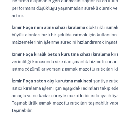
ise firma ekipmanın geri alınmasını sağlar bu da kullan
performans düşüklüğü yaşanmadan sürekli olarak ve
artırır.
İzmir Foça
nem alma cihazı kiralama
elektrikli ısımak
büyük alanları hızlı bir şekilde ısıtmak için kullanılan 
malzemelerinin işlenme sürecini hızlandırarak inşaat 
İzmir Foça
kiralık beton kurutma cihazı kiralama ki
verimliliği konusunda size danışmanlık hizmeti sunar. 
ısıtma çözümü arıyorsanız ısımak mazotlu ısıtıcıları 
İzmir Foça
saten alçı kurutma makinesi
şantiye ısıt
ısıtıcı kiralama işlemi için aşağıdaki adımları takip ede
amaçla ve ne kadar süreyle mazotlu bir ısıtıcıya ihtiy
Taşınabilirlik ısımak mazotlu ısıtıcıları taşınabilir ya
taşınabilir.