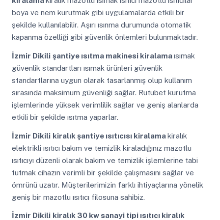
kiralama
kiralık mazotlu ısımak ısıtıcı mazotlu ısıtıcılar
boya ve nem kurutmak gibi uygulamalarda etkili bir
şekilde kullanılabilir. Aşırı ısınma durumunda otomatik
kapanma özelliği gibi güvenlik önlemleri bulunmaktadır.
İzmir Dikili
şantiye ısıtma makinesi kiralama
ısımak
güvenlik standartları ısımak ürünleri güvenlik
standartlarına uygun olarak tasarlanmış olup kullanım
sırasında maksimum güvenliği sağlar. Rutubet kurutma
işlemlerinde yüksek verimlilik sağlar ve geniş alanlarda
etkili bir şekilde ısıtma yaparlar.
İzmir Dikili
kiralık şantiye ısıtıcısı kiralama
kiralık
elektrikli ısıtıcı bakım ve temizlik kiraladığınız mazotlu
ısıtıcıyı düzenli olarak bakım ve temizlik işlemlerine tabi
tutmak cihazın verimli bir şekilde çalışmasını sağlar ve
ömrünü uzatır. Müşterilerimizin farklı ihtiyaçlarına yönelik
geniş bir mazotlu ısıtıcı filosuna sahibiz.
İzmir Dikili
kiralık 30 kw sanayi tipi ısıtıcı kiralık