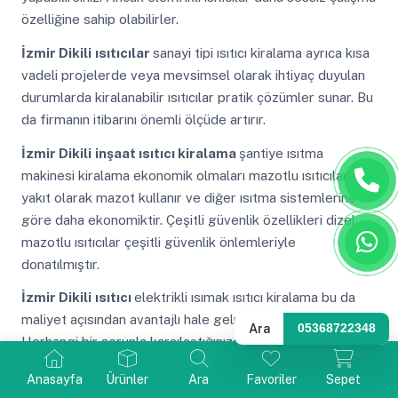
özelliğine sahip olabilirler.
İzmir Dikili
ısıtıcılar
sanayi tipi ısıtıcı kiralama ayrıca kısa
vadeli projelerde veya mevsimsel olarak ihtiyaç duyulan
durumlarda kiralanabilir ısıtıcılar pratik çözümler sunar. Bu
da firmanın itibarını önemli ölçüde artırır.
İzmir Dikili
inşaat ısıtıcı kiralama
şantiye ısıtma
makinesi kiralama ekonomik olmaları mazotlu ısıtıcılar
yakıt olarak mazot kullanır ve diğer ısıtma sistemlerine
göre daha ekonomiktir. Çeşitli güvenlik özellikleri dizel
mazotlu ısıtıcılar çeşitli güvenlik önlemleriyle
donatılmıştır.
İzmir Dikili
ısıtıcı
elektrikli ısımak ısıtıcı kiralama bu da
maliyet açısından avantajlı hale gelmelerini sağlar.
Ara
05368722348
Herhangi bir sorunla karşılaştığınızda ise kiralama
firmasından teknik destek talep edebilirsiniz.
Anasayfa
Ürünler
Ara
Favoriler
Sepet
İzmir Dikili
kiralık alçı sıva kurutma makinesi
ısımak