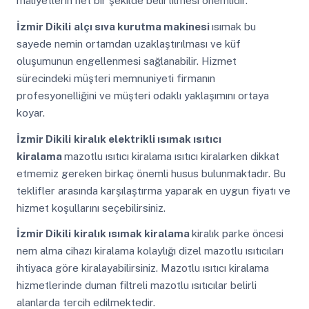
maliyetlerin net bir şekilde belirtilmesi önemlidir.
İzmir Dikili
alçı sıva kurutma makinesi
ısımak bu
sayede nemin ortamdan uzaklaştırılması ve küf
oluşumunun engellenmesi sağlanabilir. Hizmet
sürecindeki müşteri memnuniyeti firmanın
profesyonelliğini ve müşteri odaklı yaklaşımını ortaya
koyar.
İzmir Dikili
kiralık elektrikli ısımak ısıtıcı
kiralama
mazotlu ısıtıcı kiralama ısıtıcı kiralarken dikkat
etmemiz gereken birkaç önemli husus bulunmaktadır. Bu
teklifler arasında karşılaştırma yaparak en uygun fiyatı ve
hizmet koşullarını seçebilirsiniz.
İzmir Dikili
kiralık ısımak kiralama
kiralık parke öncesi
nem alma cihazı kiralama kolaylığı dizel mazotlu ısıtıcıları
ihtiyaca göre kiralayabilirsiniz. Mazotlu ısıtıcı kiralama
hizmetlerinde duman filtreli mazotlu ısıtıcılar belirli
alanlarda tercih edilmektedir.