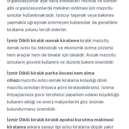
organizasyonlar açık hava etkinlikleri festival ve konser
gibi organizasyonlarda mekânın ısıtılması için mazotlu
ısıtıcılar kullanılmaktadır. Isıtıcıyı taşımak veya bakımını
yapmakla uğraşmak istemeyen kullanıcılar da genellikle
kiralama yolunu tercih ederler.
İzmir Dikili
kiralık ısımak kiralama
kiralık mazotlu
ısımak ısıtıcı bu teknolojik ve ekonomik ısıtma çözümü
hem araçlar hem de binalar için idealdir. Ancak mazotlu
ısıtıcıların güvenli kullanımı ve düzenli bakımı önemlidir.
İzmir Dikili
kiralık parke öncesi nem alma
cihazı
mazotlu ısıtıcı ısımak kiralama kolaylığı dizel
mazotlu ısıtıcıları ihtiyaca göre kiralayabilirsiniz. Isıtma
ihtiyaçlarınıza göre tercihinizi yaparken odanın büyüklüğü
kullanım sıklığı ve enerji maliyetlerini göz önünde
bulundurmanız önemlidir.
İzmir Dikili
kiralık kiralık epoksi kurutma makinesi
kiralama
ankara sanayi tipi ısıtıcı kiralama düşük yakıt