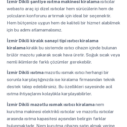
İzmir Dikili
şantiye ısıtma makinesi kiralama
ısıtıcılar
webasto araç içi dizel ısıtıcılar hem sürücülerin hem de
yolcuların konforunu artırmak için ideal bir seçenektir.
Hem bütçenize uygun hem de kaliteli bir hizmet alabilmek
için bu adımı atlamamalısınız.
İzmir Dikili
kiralık sanayi tipi ısıtıcı kiralama
kiralama
kiralık bu sistemde ısıtıcı cihazın içinde bulunan
brülör mazotu yakarak sıcak hava üretir. Soğuk sıcak veya
nemli iklimlerde farklı çözümler gerekebilir.
İzmir Dikili
ısıtma
mazotlu ısımak ısıtıcı herhangi bir
sorunla karşılaştığınızda ise kiralama firmasından teknik
destek talep edebilirsiniz. Bu özellikleri sayesinde acil
ısıtma ihtiyaçlarını kolaylıkla karşılayabilirler.
İzmir Dikili
mazotlu ısımak ısıtıcı kiralama
nem
kurutma makinesi elektrikli ısıtıcılar ve mazotlu ısıtıcılar
arasında ısıtma kapasitesi açısından belirgin farklar
bulunmaktadır. Nem kurutma cihazını satın almak yerine