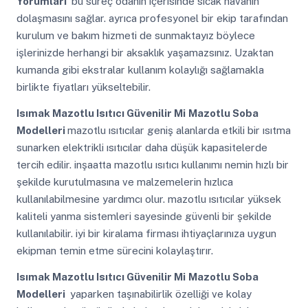
Yorumları
bu süreç odanın içerisinde sıcak havanın
dolaşmasını sağlar. ayrıca profesyonel bir ekip tarafından
kurulum ve bakım hizmeti de sunmaktayız böylece
işlerinizde herhangi bir aksaklık yaşamazsınız. Uzaktan
kumanda gibi ekstralar kullanım kolaylığı sağlamakla
birlikte fiyatları yükseltebilir.
Isımak Mazotlu Isıtıcı Güvenilir Mi
Mazotlu Soba
Modelleri
mazotlu ısıtıcılar geniş alanlarda etkili bir ısıtma
sunarken elektrikli ısıtıcılar daha düşük kapasitelerde
tercih edilir. inşaatta mazotlu ısıtıcı kullanımı nemin hızlı bir
şekilde kurutulmasına ve malzemelerin hızlıca
kullanılabilmesine yardımcı olur. mazotlu ısıtıcılar yüksek
kaliteli yanma sistemleri sayesinde güvenli bir şekilde
kullanılabilir. iyi bir kiralama firması ihtiyaçlarınıza uygun
ekipman temin etme sürecini kolaylaştırır.
Isımak Mazotlu Isıtıcı Güvenilir Mi
Mazotlu Soba
Modelleri
yaparken taşınabilirlik özelliği ve kolay