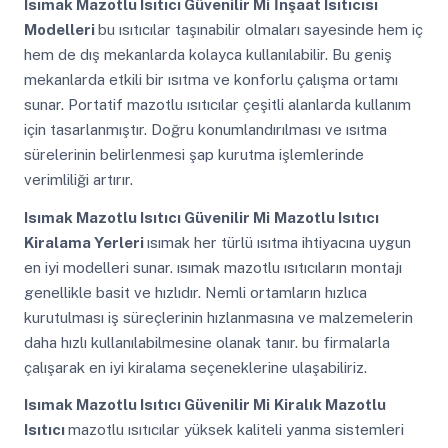
Isımak Mazotlu Isıtıcı Güvenilir Mi
İnşaat Isıtıcısı
Modelleri
bu ısıtıcılar taşınabilir olmaları sayesinde hem iç
hem de dış mekanlarda kolayca kullanılabilir. Bu geniş
mekanlarda etkili bir ısıtma ve konforlu çalışma ortamı
sunar. Portatif mazotlu ısıtıcılar çeşitli alanlarda kullanım
için tasarlanmıştır. Doğru konumlandırılması ve ısıtma
sürelerinin belirlenmesi şap kurutma işlemlerinde
verimliliği artırır.
Isımak Mazotlu Isıtıcı Güvenilir Mi
Mazotlu Isıtıcı
Kiralama Yerleri
ısımak her türlü ısıtma ihtiyacına uygun
en iyi modelleri sunar. ısımak mazotlu ısıtıcıların montajı
genellikle basit ve hızlıdır. Nemli ortamların hızlıca
kurutulması iş süreçlerinin hızlanmasına ve malzemelerin
daha hızlı kullanılabilmesine olanak tanır. bu firmalarla
çalışarak en iyi kiralama seçeneklerine ulaşabiliriz.
Isımak Mazotlu Isıtıcı Güvenilir Mi
Kiralık Mazotlu
Isıtıcı
mazotlu ısıtıcılar yüksek kaliteli yanma sistemleri