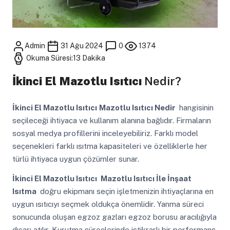
Admin
31 Ağu 2024
0
1374
Okuma Süresi:13 Dakika
İkinci El Mazotlu Isıtıcı
Nedir?
İkinci El Mazotlu Isıtıcı
Mazotlu Isıtıcı Nedir
hangisinin
seçileceği ihtiyaca ve kullanım alanına bağlıdır. Firmaların
sosyal medya profillerini inceleyebiliriz. Farklı model
seçenekleri farklı ısıtma kapasiteleri ve özelliklerle her
türlü ihtiyaca uygun çözümler sunar.
İkinci El Mazotlu Isıtıcı
Mazotlu Isıtıcı İle İnşaat
Isıtma
doğru ekipmanı seçin işletmenizin ihtiyaçlarına en
uygun ısıtıcıyı seçmek oldukça önemlidir. Yanma süreci
sonucunda oluşan egzoz gazları egzoz borusu aracılığıyla
dışarı atılır. Kurutma süreçlerinde istikrarlı bir performans