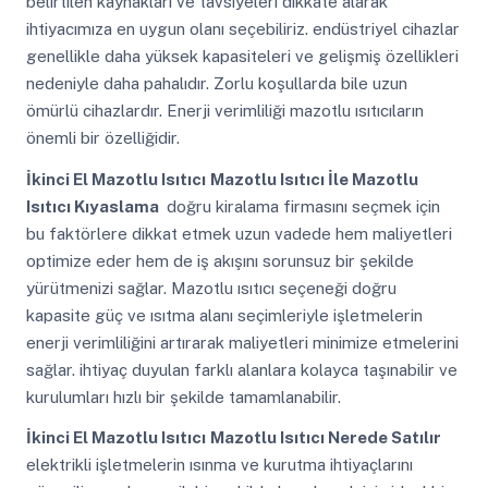
belirtilen kaynakları ve tavsiyeleri dikkate alarak
ihtiyacımıza en uygun olanı seçebiliriz. endüstriyel cihazlar
genellikle daha yüksek kapasiteleri ve gelişmiş özellikleri
nedeniyle daha pahalıdır. Zorlu koşullarda bile uzun
ömürlü cihazlardır. Enerji verimliliği mazotlu ısıtıcıların
önemli bir özelliğidir.
İkinci El Mazotlu Isıtıcı
Mazotlu Isıtıcı İle Mazotlu
Isıtıcı Kıyaslama
doğru kiralama firmasını seçmek için
bu faktörlere dikkat etmek uzun vadede hem maliyetleri
optimize eder hem de iş akışını sorunsuz bir şekilde
yürütmenizi sağlar. Mazotlu ısıtıcı seçeneği doğru
kapasite güç ve ısıtma alanı seçimleriyle işletmelerin
enerji verimliliğini artırarak maliyetleri minimize etmelerini
sağlar. ihtiyaç duyulan farklı alanlara kolayca taşınabilir ve
kurulumları hızlı bir şekilde tamamlanabilir.
İkinci El Mazotlu Isıtıcı
Mazotlu Isıtıcı Nerede Satılır
elektrikli işletmelerin ısınma ve kurutma ihtiyaçlarını