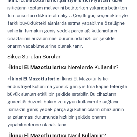
İkinci El Mazotlu Isıtıcı
Şantiye Isıtıcı Fiyatları
dizel
ısıtıcıların toplam maliyetini belirlerken yukarıda belirtilen
tüm unsurları dikkate almalıyız. Çeşitli güç seçenekleriyle
farklı büyüklükteki alanlarda ısıtma yapabilme özelliğine
sahiptir. Isımak’ın geniş yedek parça ağı kullanıcıların
cihazlarının arızalanması durumunda hızlı bir şekilde
onarım yapabilmelerine olanak tanır.
Sıkça Sorulan Sorular
-
İkinci El Mazotlu Isıtıcı
Nerelerde Kullanılır?
+
İkinci El Mazotlu Isıtıcı
İkinci El Mazotlu Isıtıcı
endüstriyel kullanıma yönelik geniş ısıtma kapasiteleriyle
büyük alanları etkili bir şekilde ısıtabilir. Bu cihazların
güvenliği düzenli bakım ve uygun kullanım ile sağlanır.
Isımak’ın geniş yedek parça ağı kullanıcıların cihazlarının
arızalanması durumunda hızlı bir şekilde onarım
yapabilmelerine olanak tanır.
-
İkinci El Mazotlu Isıtıcı
Nasıl Kullanılır?