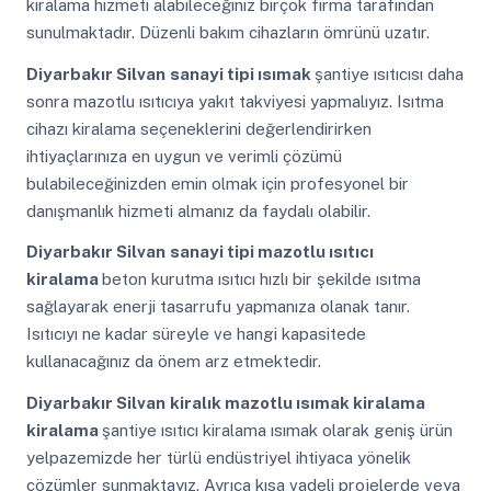
kiralama hizmeti alabileceğiniz birçok firma tarafından
sunulmaktadır. Düzenli bakım cihazların ömrünü uzatır.
Diyarbakır Silvan
sanayi tipi ısımak
şantiye ısıtıcısı daha
sonra mazotlu ısıtıcıya yakıt takviyesi yapmalıyız. Isıtma
cihazı kiralama seçeneklerini değerlendirirken
ihtiyaçlarınıza en uygun ve verimli çözümü
bulabileceğinizden emin olmak için profesyonel bir
danışmanlık hizmeti almanız da faydalı olabilir.
Diyarbakır Silvan
sanayi tipi mazotlu ısıtıcı
kiralama
beton kurutma ısıtıcı hızlı bir şekilde ısıtma
sağlayarak enerji tasarrufu yapmanıza olanak tanır.
Isıtıcıyı ne kadar süreyle ve hangi kapasitede
kullanacağınız da önem arz etmektedir.
Diyarbakır Silvan
kiralık mazotlu ısımak kiralama
kiralama
şantiye ısıtıcı kiralama ısımak olarak geniş ürün
yelpazemizde her türlü endüstriyel ihtiyaca yönelik
çözümler sunmaktayız. Ayrıca kısa vadeli projelerde veya