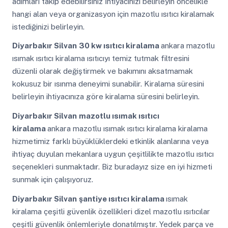
adımları takip edebilirsiniz İhtiyacınızı belirleyin öncelikle
hangi alan veya organizasyon için mazotlu ısıtıcı kiralamak
istediğinizi belirleyin.
Diyarbakır Silvan
30 kw ısıtıcı kiralama
ankara mazotlu
ısımak ısıtıcı kiralama ısıtıcıyı temiz tutmak filtresini
düzenli olarak değiştirmek ve bakımını aksatmamak
kokusuz bir ısınma deneyimi sunabilir. Kiralama süresini
belirleyin ihtiyacınıza göre kiralama süresini belirleyin.
Diyarbakır Silvan
mazotlu ısımak ısıtıcı
kiralama
ankara mazotlu ısımak ısıtıcı kiralama kiralama
hizmetimiz farklı büyüklüklerdeki etkinlik alanlarına veya
ihtiyaç duyulan mekanlara uygun çeşitlilikte mazotlu ısıtıcı
seçenekleri sunmaktadır. Biz buradayız size en iyi hizmeti
sunmak için çalışıyoruz.
Diyarbakır Silvan
şantiye ısıtıcı kiralama
ısımak
kiralama çeşitli güvenlik özellikleri dizel mazotlu ısıtıcılar
çeşitli güvenlik önlemleriyle donatılmıştır. Yedek parça ve