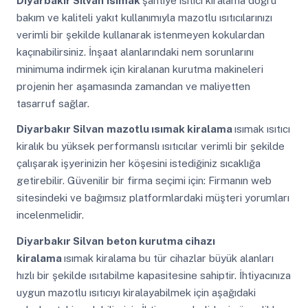
Diyarbakır Silvan
ısımak
şantiye ısıtıcı kiralama doğru
bakım ve kaliteli yakıt kullanımıyla mazotlu ısıtıcılarınızı
verimli bir şekilde kullanarak istenmeyen kokulardan
kaçınabilirsiniz. İnşaat alanlarındaki nem sorunlarını
minimuma indirmek için kiralanan kurutma makineleri
projenin her aşamasında zamandan ve maliyetten
tasarruf sağlar.
Diyarbakır Silvan
mazotlu ısımak kiralama
ısımak ısıtıcı
kiralık bu yüksek performanslı ısıtıcılar verimli bir şekilde
çalışarak işyerinizin her köşesini istediğiniz sıcaklığa
getirebilir. Güvenilir bir firma seçimi için: Firmanın web
sitesindeki ve bağımsız platformlardaki müşteri yorumları
incelenmelidir.
Diyarbakır Silvan
beton kurutma cihazı
kiralama
ısımak kiralama bu tür cihazlar büyük alanları
hızlı bir şekilde ısıtabilme kapasitesine sahiptir. İhtiyacınıza
uygun mazotlu ısıtıcıyı kiralayabilmek için aşağıdaki