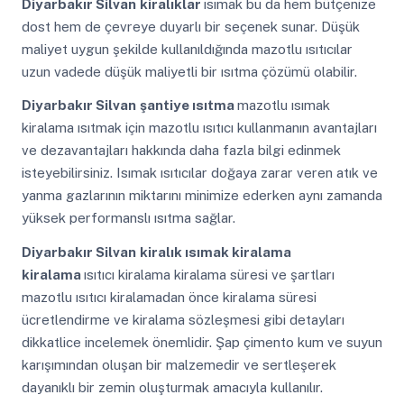
Diyarbakır Silvan
kiralıklar
ısımak bu da hem bütçenize
dost hem de çevreye duyarlı bir seçenek sunar. Düşük
maliyet uygun şekilde kullanıldığında mazotlu ısıtıcılar
uzun vadede düşük maliyetli bir ısıtma çözümü olabilir.
Diyarbakır Silvan
şantiye ısıtma
mazotlu ısımak
kiralama ısıtmak için mazotlu ısıtıcı kullanmanın avantajları
ve dezavantajları hakkında daha fazla bilgi edinmek
isteyebilirsiniz. Isımak ısıtıcılar doğaya zarar veren atık ve
yanma gazlarının miktarını minimize ederken aynı zamanda
yüksek performanslı ısıtma sağlar.
Diyarbakır Silvan
kiralık ısımak kiralama
kiralama
ısıtıcı kiralama kiralama süresi ve şartları
mazotlu ısıtıcı kiralamadan önce kiralama süresi
ücretlendirme ve kiralama sözleşmesi gibi detayları
dikkatlice incelemek önemlidir. Şap çimento kum ve suyun
karışımından oluşan bir malzemedir ve sertleşerek
dayanıklı bir zemin oluşturmak amacıyla kullanılır.