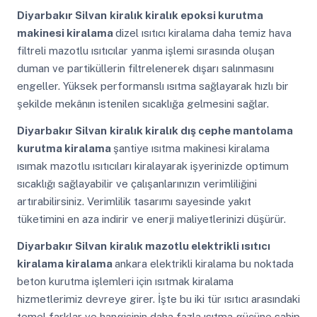
Diyarbakır Silvan
kiralık kiralık epoksi kurutma
makinesi kiralama
dizel ısıtıcı kiralama daha temiz hava
filtreli mazotlu ısıtıcılar yanma işlemi sırasında oluşan
duman ve partiküllerin filtrelenerek dışarı salınmasını
engeller. Yüksek performanslı ısıtma sağlayarak hızlı bir
şekilde mekânın istenilen sıcaklığa gelmesini sağlar.
Diyarbakır Silvan
kiralık kiralık dış cephe mantolama
kurutma kiralama
şantiye ısıtma makinesi kiralama
ısımak mazotlu ısıtıcıları kiralayarak işyerinizde optimum
sıcaklığı sağlayabilir ve çalışanlarınızın verimliliğini
artırabilirsiniz. Verimlilik tasarımı sayesinde yakıt
tüketimini en aza indirir ve enerji maliyetlerinizi düşürür.
Diyarbakır Silvan
kiralık mazotlu elektrikli ısıtıcı
kiralama kiralama
ankara elektrikli kiralama bu noktada
beton kurutma işlemleri için ısıtmak kiralama
hizmetlerimiz devreye girer. İşte bu iki tür ısıtıcı arasındaki
temel farklar ve hangisinin daha fazla ısıtma gücüne sahip