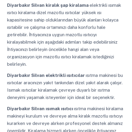
Diyarbakır Silvan
kiralık şap kiralama
elektrikli ısımak
ısıtıcı kiralama dizel mazotlu ısıtıcılar yüksek ısı
kapasitesine sahip olduklarından büyük alanları kolayca
ısıtabilir ve çalışma ortamınızı daha konforlu hale
getirebilir. İhtiyacınıza uygun mazotlu ısıtıcıyı
kiralayabilmek için aşağıdaki adımları takip edebilirsiniz
İhtiyacınızı belirleyin öncelikle hangi alan veya
organizasyon için mazotlu ısıtıcı kiralamak istediğinizi
belirleyin.
Diyarbakır Silvan
elektrikli ısıtıcılar
ısıtma makinesi bu
ısıtıcılar aracınızın yakıt tankından dizel yakıt alarak çalışır.
Isımak ısıtıcılar kiralamak çevreye duyarlı bir ısıtma
deneyimi yaşamak isteyenler için ideal bir seçenektir.
Diyarbakır Silvan
ısımak ısıtıcı
ısıtma makinesi kiralama
makineyi kurulum ve devreye alma kiralık mazotlu ısıtıcıyı
kurarken ve devreye alırken profesyonel destek almanız
önemlidir. Kiralama hizmeti alırken öncelikle ihtiyacınız