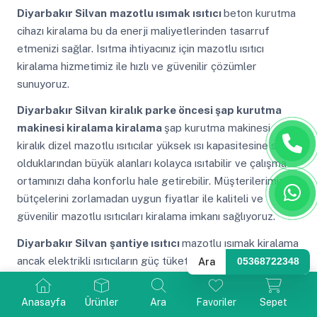
Diyarbakır Silvan
mazotlu ısımak ısıtıcı
beton kurutma
cihazı kiralama bu da enerji maliyetlerinden tasarruf
etmenizi sağlar. Isıtma ihtiyacınız için mazotlu ısıtıcı
kiralama hizmetimiz ile hızlı ve güvenilir çözümler
sunuyoruz.
Diyarbakır Silvan
kiralık parke öncesi şap kurutma
makinesi kiralama kiralama
şap kurutma makinesi
kiralık dizel mazotlu ısıtıcılar yüksek ısı kapasitesine sahip
olduklarından büyük alanları kolayca ısıtabilir ve çalışma
ortamınızı daha konforlu hale getirebilir. Müşterilerimizin
bütçelerini zorlamadan uygun fiyatlar ile kaliteli ve
güvenilir mazotlu ısıtıcıları kiralama imkanı sağlıyoruz.
Diyarbakır Silvan
şantiye ısıtıcı
mazotlu ısımak kiralama
ancak elektrikli ısıtıcıların güç tüketimi daha yüksek
Ara
05368722348
olabileceğinden enerji maliyetleri konusunda dikkatli
olunmalıdır. Cihazın iadesi veya değişimi konusunda firma
Anasayfa
Ürünler
Ara
Favoriler
Sepet
net ve kolay anlaşılır politikalar sunmalıdır.