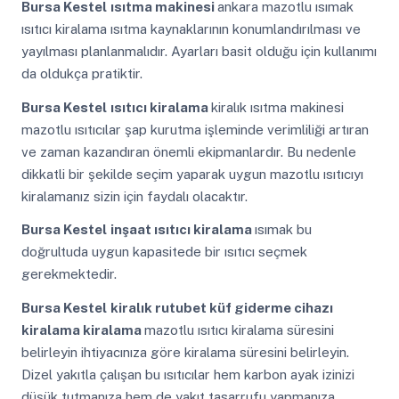
Bursa Kestel
ısıtma makinesi
ankara mazotlu ısımak
ısıtıcı kiralama ısıtma kaynaklarının konumlandırılması ve
yayılması planlanmalıdır. Ayarları basit olduğu için kullanımı
da oldukça pratiktir.
Bursa Kestel
ısıtıcı kiralama
kiralık ısıtma makinesi
mazotlu ısıtıcılar şap kurutma işleminde verimliliği artıran
ve zaman kazandıran önemli ekipmanlardır. Bu nedenle
dikkatli bir şekilde seçim yaparak uygun mazotlu ısıtıcıyı
kiralamanız sizin için faydalı olacaktır.
Bursa Kestel
inşaat ısıtıcı kiralama
ısımak bu
doğrultuda uygun kapasitede bir ısıtıcı seçmek
gerekmektedir.
Bursa Kestel
kiralık rutubet küf giderme cihazı
kiralama kiralama
mazotlu ısıtıcı kiralama süresini
belirleyin ihtiyacınıza göre kiralama süresini belirleyin.
Dizel yakıtla çalışan bu ısıtıcılar hem karbon ayak izinizi
düşük tutmanıza hem de yakıt tasarrufu yapmanıza