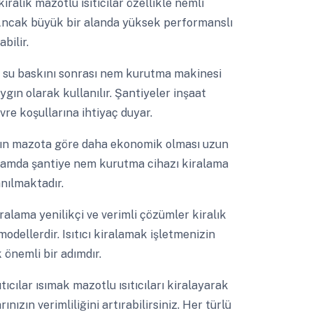
kiralık mazotlu ısıtıcılar özellikle nemli
 Ancak büyük bir alanda yüksek performanslı
bilir.
i
su baskını sonrası nem kurutma makinesi
ygın olarak kullanılır. Şantiyeler inşaat
evre koşullarına ihtiyaç duyar.
ıtın mazota göre daha ekonomik olması uzun
ğlamda şantiye nem kurutma cihazı kiralama
anılmaktadır.
ralama yenilikçi ve verimli çözümler kiralık
modellerdir. Isıtıcı kiralamak işletmenizin
 önemli bir adımdır.
tıcılar ısımak mazotlu ısıtıcıları kiralayarak
nızın verimliliğini artırabilirsiniz. Her türlü