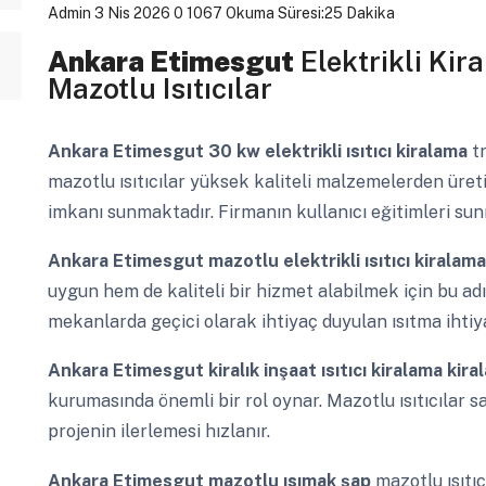
Admin
3 Nis 2026
0
1067
Okuma Süresi:25 Dakika
Ankara Etimesgut
Elektrikli Kira
Mazotlu Isıtıcılar
Ankara Etimesgut
30 kw elektrikli ısıtıcı kiralama
t
mazotlu ısıtıcılar yüksek kaliteli malzemelerden üret
imkanı sunmaktadır. Firmanın kullanıcı eğitimleri sunm
Ankara Etimesgut
mazotlu elektrikli ısıtıcı kiralam
uygun hem de kaliteli bir hizmet alabilmek için bu adı
mekanlarda geçici olarak ihtiyaç duyulan ısıtma ihtiya
Ankara Etimesgut
kiralık inşaat ısıtıcı kiralama kir
kurumasında önemli bir rol oynar. Mazotlu ısıtıcılar s
projenin ilerlemesi hızlanır.
Ankara Etimesgut
mazotlu ısımak şap
mazotlu ısıtıc