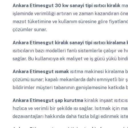
Ankara Etimesgut
30 kw sanayi tipi ısıtıcı kiralık
maz
işleminde verimliliği artıran ve zaman kazandıran öne
mazot tüketimine ve kullanım süresine göre fiyatlan
çözümler sunar.
Ankara Etimesgut
kiralık sanayi tipi ısıtıcı kiralam
ısıtıcıların bazı modelleri fanlı sistemlerle çalışır ve 
sağlar. Bu kullanıcıya ek maliyet ve iş gücü yükü bind
Ankara Etimesgut
ısımak
ısıtma makinesi kiralama ba
çözümü sunar; kapalı mekanlarda dahi emniyetli bir şek
bildirimler müşteri tabanının genişlemesine katkıda b
Ankara Etimesgut
şap kurutma
kiralık inşaat ısıtıc
hızlıca ve verimli bir şekilde ısı sağlar. Isıtmak için m
dezavantajları hakkında daha fazla bilgi edinmek istey