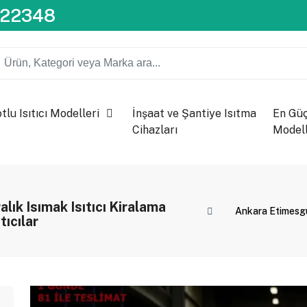
722348
lu Isıtıcı Modelleri
İnşaat ve Şantiye Isıtma
En Güçl
Cihazları
Modell
lık Isımak Isıtıcı Kiralama
Ankara Etimesgut
tıcılar