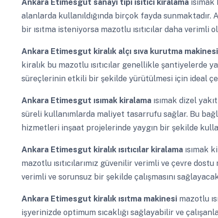
Ankara Etimesgut
sanayi tipi ısıtıcı kiralama
ısımak 
alanlarda kullanıldığında birçok fayda sunmaktadır.
bir ısıtma isteniyorsa mazotlu ısıtıcılar daha verimli ola
Ankara Etimesgut
kiralık alçı sıva kurutma makines
kiralık bu mazotlu ısıtıcılar genellikle şantiyelerde ya
süreçlerinin etkili bir şekilde yürütülmesi için ideal ç
Ankara Etimesgut
ısımak kiralama
ısımak dizel yak
süreli kullanımlarda maliyet tasarrufu sağlar. Bu ba
hizmetleri inşaat projelerinde yaygın bir şekilde kull
Ankara Etimesgut
kiralık ısıtıcılar kiralama
ısımak ki
mazotlu ısıtıcılarımız güvenilir verimli ve çevre dostu 
verimli ve sorunsuz bir şekilde çalışmasını sağlayacak
Ankara Etimesgut
kiralık ısıtma makinesi
mazotlu ısı
işyerinizde optimum sıcaklığı sağlayabilir ve çalışanları