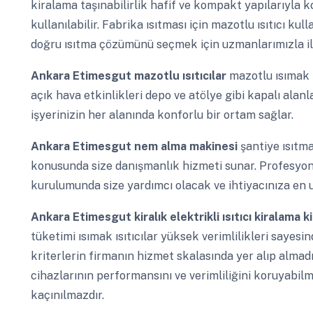
kiralama taşınabilirlik hafif ve kompakt yapılarıyla ko
kullanılabilir. Fabrika ısıtması için mazotlu ısıtıcı k
doğru ısıtma çözümünü seçmek için uzmanlarımızla ile
Ankara Etimesgut
mazotlu ısıtıcılar
mazotlu ısımak k
açık hava etkinlikleri depo ve atölye gibi kapalı alanla
işyerinizin her alanında konforlu bir ortam sağlar.
Ankara Etimesgut
nem alma makinesi
şantiye ısıtma
konusunda size danışmanlık hizmeti sunar. Profesyone
kurulumunda size yardımcı olacak ve ihtiyacınıza en
Ankara Etimesgut
kiralık elektrikli ısıtıcı kiralama 
tüketimi ısımak ısıtıcılar yüksek verimlilikleri sayesi
kriterlerin firmanın hizmet skalasında yer alıp almad
cihazlarının performansını ve verimliliğini koruyabil
kaçınılmazdır.