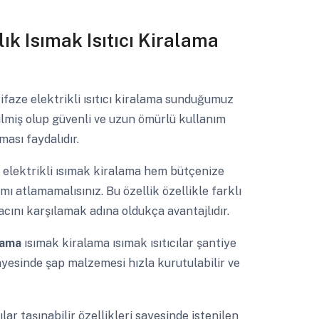
lık Isımak Isıtıcı Kiralama
rifaze elektrikli ısıtıcı kiralama sunduğumuz
ilmiş olup güvenli ve uzun ömürlü kullanım
ası faydalıdır.
a
elektrikli ısımak kiralama hem bütçenize
mı atlamamalısınız. Bu özellik özellikle farklı
cını karşılamak adına oldukça avantajlıdır.
alama
ısımak kiralama ısımak ısıtıcılar şantiye
ayesinde şap malzemesi hızla kurutulabilir ve
ılar taşınabilir özellikleri sayesinde istenilen