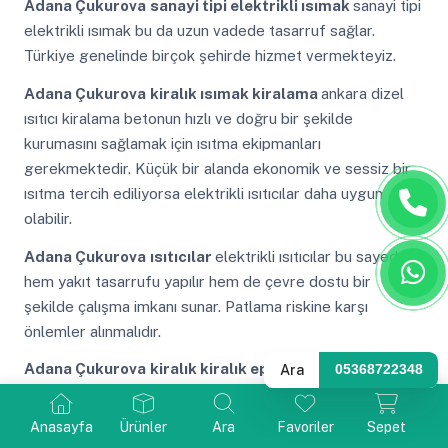
Adana Çukurova
sanayi tipi elektrikli ısımak
sanayi tipi
elektrikli ısımak bu da uzun vadede tasarruf sağlar.
Türkiye genelinde birçok şehirde hizmet vermekteyiz.
Adana Çukurova
kiralık ısımak kiralama
ankara dizel
ısıtıcı kiralama betonun hızlı ve doğru bir şekilde
kurumasını sağlamak için ısıtma ekipmanları
gerekmektedir. Küçük bir alanda ekonomik ve sessiz bir
ısıtma tercih ediliyorsa elektrikli ısıtıcılar daha uygun
olabilir.
Adana Çukurova
ısıtıcılar
elektrikli ısıtıcılar bu sayede
hem yakıt tasarrufu yapılır hem de çevre dostu bir
şekilde çalışma imkanı sunar. Patlama riskine karşı
önlemler alınmalıdır.
Adana Çukurova
kiralık kiralık epoksi kurutma
Ara
05368722348
makinesi kiralama
mazotlu ısıtıcı ısımak mazotlu ısıtıcı
kiralama hizmetimizden faydalanarak ihtiyacınıza uygun
Anasayfa
Ürünler
Ara
Favoriler
Sepet
bir ısıtıcı seçebilir ve projenizi kesintisiz bir şekilde