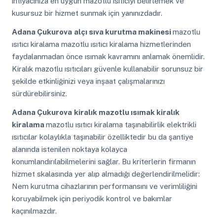
ihtiyacınıza en uygun mazotlu ısıtıcıyı belirlemek ve
kusursuz bir hizmet sunmak için yanınızdadır.
Adana Çukurova
alçı sıva kurutma makinesi
mazotlu
ısıtıcı kiralama mazotlu ısıtıcı kiralama hizmetlerinden
faydalanmadan önce ısımak kavramını anlamak önemlidir.
Kiralık mazotlu ısıtıcıları güvenle kullanabilir sorunsuz bir
şekilde etkinliğinizi veya inşaat çalışmalarınızı
sürdürebilirsiniz.
Adana Çukurova
kiralık mazotlu ısımak kiralık
kiralama
mazotlu ısıtıcı kiralama taşınabilirlik elektrikli
ısıtıcılar kolaylıkla taşınabilir özelliktedir bu da şantiye
alanında istenilen noktaya kolayca
konumlandırılabilmelerini sağlar. Bu kriterlerin firmanın
hizmet skalasında yer alıp almadığı değerlendirilmelidir:
Nem kurutma cihazlarının performansını ve verimliliğini
koruyabilmek için periyodik kontrol ve bakımlar
kaçınılmazdır.