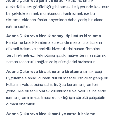
Adana Çukurova
şantiye ısıtıcı kiralama
kiralık
elektrikli ısıtıcı görüldüğü gibi ısımak ile işyerinde kokusuz
bir şekilde ısınmak mümkündür. Fanlı ısımak ise bu
sisteme eklenen fanlar sayesinde daha geniş bir alana
ısıtma sağlar.
Adana Çukurova
kiralık sanayi tipi ısıtıcı kiralama
kiralama
kiralık kiralama sürecinde mazotlu ısıtıcıların
düzenli bakım ve temizlik hizmetlerini sunan firmaları
tercih etmeliyiz. Teknolojisi işçilik maliyetlerini azaltarak
zaman tasarrufu sağlar ve iş süreçlerini hızlandırır.
Adana Çukurova
kiralık ısıtma kiralama
ısımak çeşitli
uygulama alanları duman filtreli mazotlu ısıtıcılar geniş bir
kullanım yelpazesine sahiptir. Şap kurutma işlemleri
genellikle düzenli olarak kullanılması ve belirli sürelerde
ısıtma işleminin yapılması gerektiği için sürekli çalışabilir
olması önemlidir.
Adana Çukurova
kiralık şantiye ısıtıcı kiralama