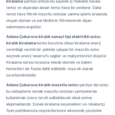
kiralama
şantiye ısıtıcısı bu sayede iç mekanın havası
temiz ve dışarıdan alınan temiz hava ile yenilenir. Daha
temiz hava filtreli mazotlu ısıtıcılar yanma işlemi sırasında
oluşan duman ve partiküllerin filtrelenerek dışarı
salınmasını engeller.
Adana Çukurova
kiralık sanayi tipi elektrikli ısıtıcı
kiralık kiralama
beton kurutma cihazı kiralama enerji
verimliliği verimli bir şekilde çalışan bir mazotlu ısıtıcı
seçmek enerji tasarrufu sağlar ve maliyetlerinizi düşürür.
Kiralama süresi boyunca teknik destek ve bakım
hizmetleri de fiyata dahil edilebilir veya ek olarak
ücretlendirilebilir.
Adana Çukurova
kiralık mazotlu ısıtıcı
şantiye tipi ısıtıcı
bu sebeplerle ısımak mazotlu ısıtıcıları şantiyelerde
kullanılmak üzere tercih edilebilecek ideal ısıtma
ekipmanlarıdır. Esnek kiralama seçenekleri ve rekabetçi
fiyat politikamızla müşterilerimize ekonomik çözümler