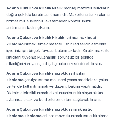
Adana Çukurova
kiralık
kiralık montaj mazotlu ısıtıcıların
doğru şekilde kurulması önemlidir. Mazotlu ısıtıcı kiralama
hizmetimizle işlerinizi aksatmadan konforunuzu
arttırmanın tadını çıkarın.
Adana Çukurova
kiralık kiralık ısıtma makinesi
kiralama
ısımak ısımak mazotlu ısıtıcıları tercih etmenin
işyeriniz için birçok faydası bulunmaktadır. Kiralık mazotlu
ısıtıcıları güvenle kullanabilir sorunsuz bir şekilde
etkinliğinizi veya inşaat çalışmalarınızı sürdürebilirsiniz.
Adana Çukurova
kiralık mazotlu ısıtıcılar
kiralama
şantiye ısıtma makinesi yanıcı maddelere yakın
yerlerde kullanılmamalı ve düzenli bakımı yapılmalıdır.
Bizimle elektrikli ısımak dizel ısıtıcılarını kiralayarak kış
aylarında sıcak ve konforlu bir ortam sağlayabilirsiniz.
Adana Çukurova
kiralık mazotlu ısımak ısıtıcı
kiralama kiralama
ankara mazotlu ısımak ısıtıcı kiralama